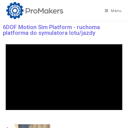
Menu
6DOF Motion Sim Platform - ruchoma
platforma do symulatora lotu/jazdy